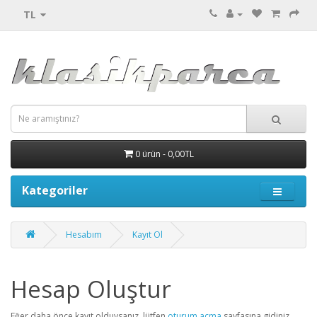
TL
0 ürün - 0,00TL
Kategoriler
Hesabım
Kayıt Ol
Hesap Oluştur
Eğer daha önce kayıt olduysanız, lütfen
oturum açma
sayfasına gidiniz.